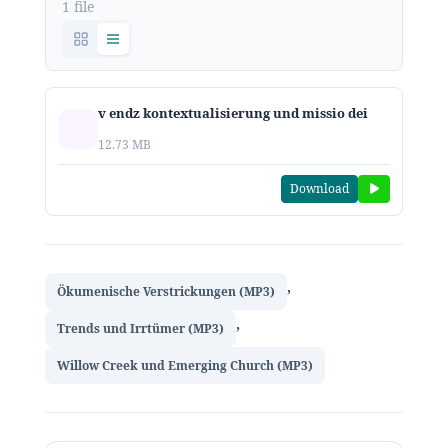
1 file
v endz kontextualisierung und missio dei
12.73 MB
Download
,
Ökumenische Verstrickungen (MP3)
,
Trends und Irrtümer (MP3)
Willow Creek und Emerging Church (MP3)