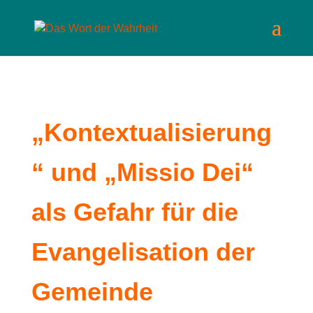
„Kontextualisierung
“ und „Missio Dei“
als Gefahr für die
Evangelisation der
Gemeinde