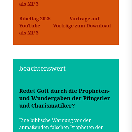
als MP 3
Bibeltag 2025
Vorträge auf
YouTube
Vorträge zum Download
als MP 3
Redet Gott durch die Propheten-
und Wundergaben der Pfingstler
und Charismatiker?
Eine biblische Warnung vor den
anmaßenden falschen Propheten der