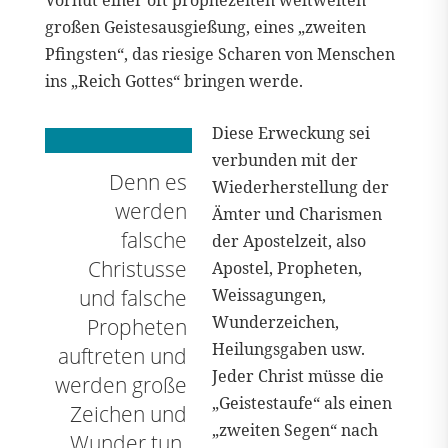
großen Geistesausgießung, eines „zweiten
Pfingsten“, das riesige Scharen von Menschen
ins „Reich Gottes“ bringen werde.
Diese Erweckung sei
verbunden mit der
Denn es
Wiederherstellung der
werden
Ämter und Charismen
falsche
der Apostelzeit, also
Christusse
Apostel, Propheten,
und falsche
Weissagungen,
Wunderzeichen,
Propheten
Heilungsgaben usw.
auftreten und
Jeder Christ müsse die
werden große
„Geistestaufe“ als einen
Zeichen und
„zweiten Segen“ nach
Wunder tun,