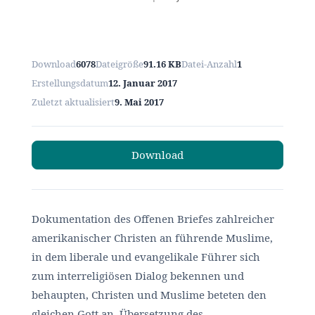
Download
6078
Dateigröße
91.16 KB
Datei-Anzahl
1
Erstellungsdatum
12. Januar 2017
Zuletzt aktualisiert
9. Mai 2017
Download
Dokumentation des Offenen Briefes zahlreicher
amerikanischer Christen an führende Muslime,
in dem liberale und evangelikale Führer sich
zum interreligiösen Dialog bekennen und
behaupten, Christen und Muslime beteten den
gleichen Gott an. Übersetzung des