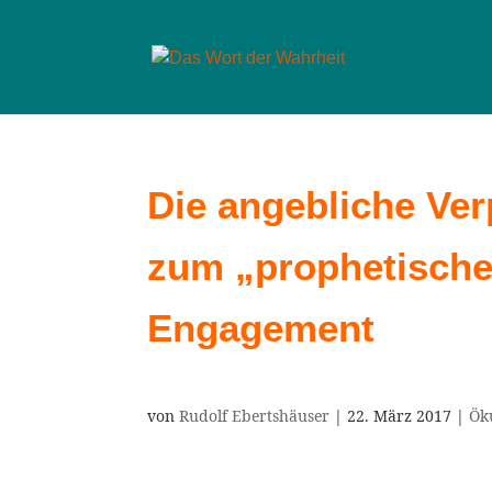
Die angebliche Ve
zum „prophetischen
Engagement
von
Rudolf Ebertshäuser
|
22. März 2017
|
Ök