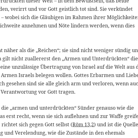
drückten dieser Welt – in dem Bewußtsein, daß beide
, verirrt und vor Gott geistlich tot sind. Sie verkündet
 – wobei sich die Gläubigen im Rahmen ihrer Möglichkeit
eichweite annehmen und Nöte lindern werden, wenn dies
t näher als die „Reichen“; sie sind nicht weniger sündig u
n gilt nicht zuallererst den „Armen und Unterdrückten“ di
 eine unzulässige Übertragung von Israel auf die Welt aus 
 Armen Israels belegen wollen. Gottes Erbarmen und Lieb
ich gesehen sind sie alle gleich arm und verloren, wenn au
 Verantwortung vor Gott tragen.
ht die „armen und unterdrückten“ Sünder genauso wie die
as erst recht, wenn sie sich auflehnen und zur Waffe greif
richtet sich gegen Gott selbst (
Röm 13,2
) und ist die Quell
 und Verelendung, wie die Zustände in den ehemals