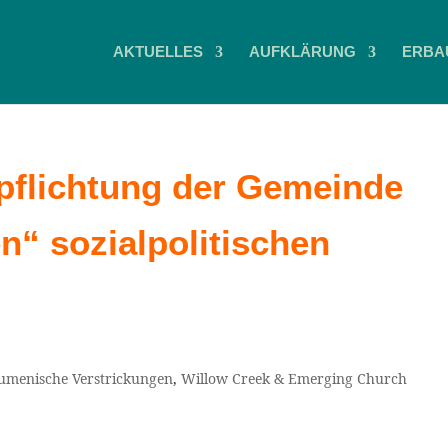
AKTUELLES
AUFKLÄRUNG
ERBA
rpflichtung der Gemeinde
“ sozialpolitischen
umenische Verstrickungen
,
Willow Creek & Emerging Church