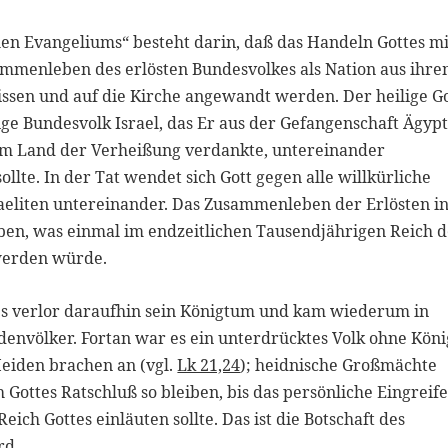
alen Evangeliums“ besteht darin, daß das Handeln Gottes mi
sammenleben des erlösten Bundesvolkes als Nation aus ihr
ssen und auf die Kirche angewandt werden. Der heilige G
ige Bundesvolk Israel, das Er aus der Gefangenschaft Ägyp
 im Land der Verheißung verdankte, untereinander
llte. In der Tat wendet sich Gott gegen alle willkürliche
eliten untereinander. Das Zusammenleben der Erlösten i
eben, was einmal im endzeitlichen Tausendjährigen Reich d
 werden würde.
 es verlor daraufhin sein Königtum und kam wiederum in
denvölker. Fortan war es ein unterdrücktes Volk ohne Köni
Heiden brachen an (vgl.
Lk 21,24
); heidnische Großmächte
 Gottes Ratschluß so bleiben, bis das persönliche Eingreif
ch Gottes einläuten sollte. Das ist die Botschaft des
rd.