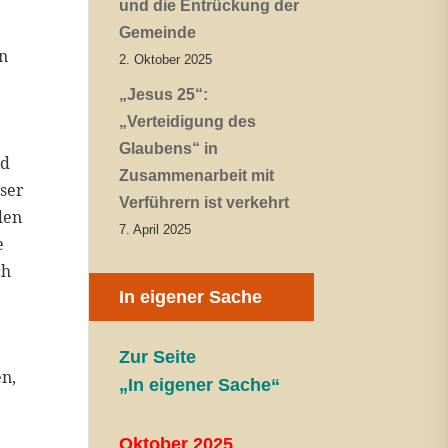
und die Entrückung der
Gemeinde
en
2. Oktober 2025
„Jesus 25“:
„Verteidigung des
Glaubens“ in
nd
Zusammenarbeit mit
eser
Verführern ist verkehrt
den
7. April 2025
e
ch
In eigener Sache
Zur Seite
en,
„In eigener Sache“
e
Oktober 2025