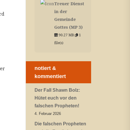
Treuer Dienst
in der
rd
Gemeinde
Gottes (MP 3)
90.27 MB
1
file(s)
der
notiert &
kommentiert
Der Fall Shawn Bolz:
Hütet euch vor den
falschen Propheten!
4. Februar 2026
Die falschen Propheten