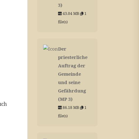
3)
43.04 MB
1
file(s)
Der
priesterliche
Auftrag der
Gemeinde
und seine
Gefährdung
(MP 3)
uch
86.18 MB
1
file(s)