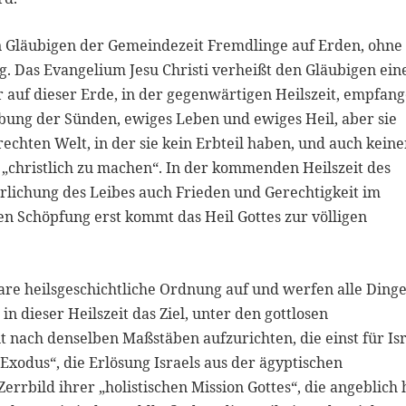
 Gläubigen der Gemeindezeit Fremdlinge auf Erden, ohne
ag. Das Evangelium Jesu Christi verheißt den Gläubigen ein
r auf dieser Erde, in der gegenwärtigen Heilszeit, empfan
bung der Sünden, ewiges Leben und ewiges Heil, aber sie
echten Welt, in der sie kein Erbteil haben, und auch kein
r „christlich zu machen“. In der kommenden Heilszeit des
rlichung des Leibes auch Frieden und Gerechtigkeit im
en Schöpfung erst kommt das Heil Gottes zur völligen
lare heilsgeschichtliche Ordnung auf und werfen alle Ding
n dieser Heilszeit das Ziel, unter den gottlosen
 nach denselben Maßstäben aufzurichten, die einst für Is
Exodus“, die Erlösung Israels aus der ägyptischen
rrbild ihrer „holistischen Mission Gottes“, die angeblich 