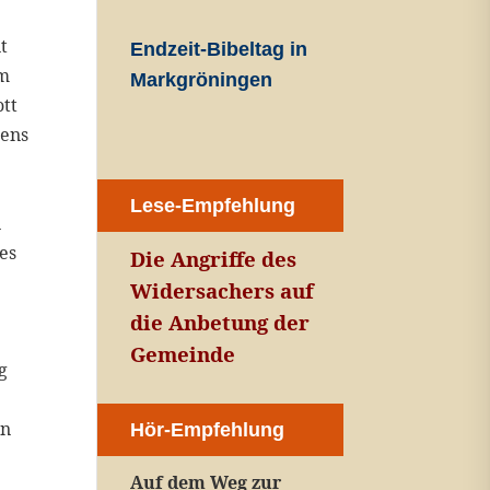
t
Endzeit-Bibeltag in
em
Markgröningen
ott
tens
Lese-Empfehlung
n
es
Die Angriffe des
Widersachers auf
die Anbetung der
Gemeinde
g
en
Hör-Empfehlung
Auf dem Weg zur