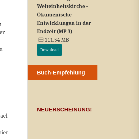
Welteinheitskirche -
Ökumenische
Entwicklungen in der
e
Endzeit (MP 3)
gen
111.54 MB -
en
Download
Buch-Empfehlung
e
NEUERSCHEINUNG!
rael
hier