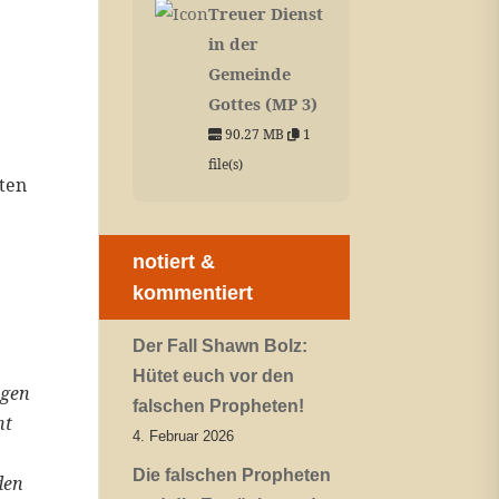
Treuer Dienst
in der
Gemeinde
Gottes (MP 3)
90.27 MB
1
file(s)
rten
notiert &
kommentiert
Der Fall Shawn Bolz:
Hütet euch vor den
ngen
falschen Propheten!
nt
4. Februar 2026
Die falschen Propheten
den