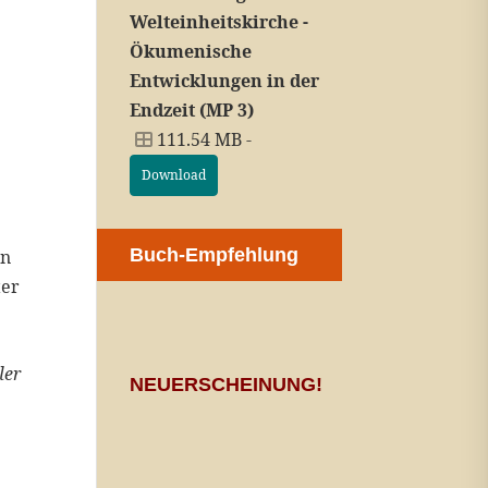
Welteinheitskirche -
Ökumenische
Entwicklungen in der
Endzeit (MP 3)
111.54 MB -
Download
Buch-Empfehlung
nn
ter
ler
NEUERSCHEINUNG!