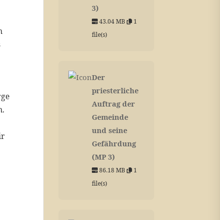
3)
43.04 MB
1
n
file(s)
s
Der
priesterliche
rge
Auftrag der
n.
Gemeinde
und seine
ir
Gefährdung
(MP 3)
86.18 MB
1
file(s)