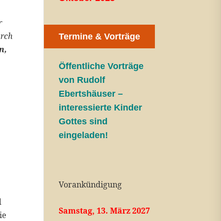
r
urch
Termine & Vorträge
n,
Öffentliche V
orträge
von Rudolf
Ebertshäuser –
interessierte Kinder
Gottes sind
eingeladen!
Vorankündigung
d
Samstag, 13. März 2027
ie