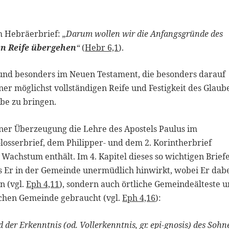
im Hebräerbrief:
„Darum wollen wir die Anfangsgründe des
en Reife übergehen
“
(
Hebr 6,1
).
l und besonders im Neuen Testament, die besonders darauf
iner möglichst vollständigen Reife und Festigkeit des Glaub
ebe zu bringen.
einer Überzeugung die Lehre des Apostels Paulus im
osserbrief, dem Philipper- und dem 2. Korintherbrief
 Wachstum enthält. Im 4. Kapitel dieses so wichtigen Brief
 das Er in der Gemeinde unermüdlich hinwirkt, wobei Er dab
n (vgl.
Eph 4,11
), sondern auch örtliche Gemeindeälteste 
ichen Gemeinde gebraucht (vgl.
Eph 4,16
):
 der Erkenntnis (od. Vollerkenntnis, gr. epi-gnosis) des Sohn