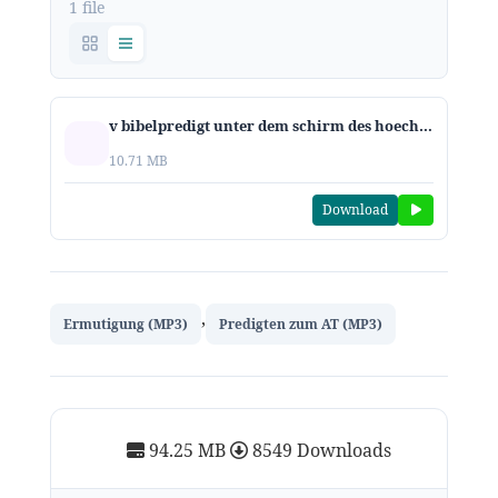
1 file
v bibelpredigt unter dem schirm des hoechsten psalm 91
10.71 MB
Download
,
Ermutigung (MP3)
Predigten zum AT (MP3)
94.25 MB
8549 Downloads