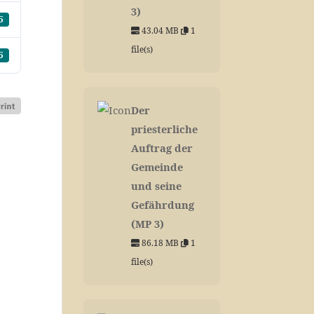
3)
5
43.04 MB
1
file(s)
5
Der
priesterliche
Auftrag der
Gemeinde
und seine
Gefährdung
(MP 3)
86.18 MB
1
file(s)