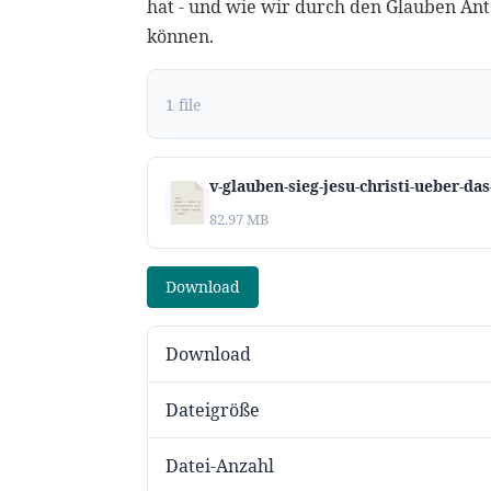
hat - und wie wir durch den Glauben An
können.
1 file
v-glauben-sieg-jesu-christi-ueber-d
82.97 MB
Download
Download
Dateigröße
Datei-Anzahl