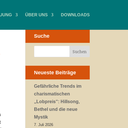
UUNG
ÜBER UNS
DOWNLOADS
Suche
e
Neueste Beiträge
Gefährliche Trends im
charismatischen
„Lobpreis“: Hillsong,
Bethel und die neue
m
Mystik
t
7. Juli 2026