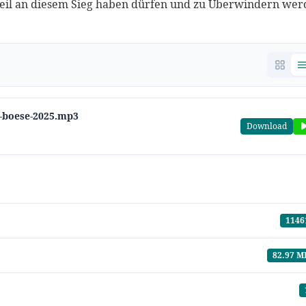
teil an diesem Sieg haben dürfen und zu Überwindern we
as-boese-2025.mp3
Download
1146
82.97 M