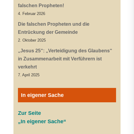
falschen Propheten!
4. Februar 2026
Die falschen Propheten und die
Entrückung der Gemeinde
2. Oktober 2025
„Jesus 25“: „Verteidigung des Glaubens“
in Zusammenarbeit mit Verführern ist
verkehrt
7. April 2025
In eigener Sache
Zur Seite
„In eigener Sache“