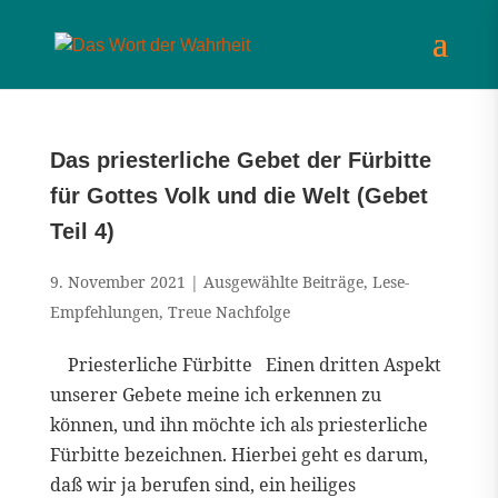
Das priesterliche Gebet der Fürbitte
für Gottes Volk und die Welt (Gebet
Teil 4)
9. November 2021
|
Ausgewählte Beiträge
,
Lese-
Empfehlungen
,
Treue Nachfolge
Priesterliche Fürbitte Einen dritten Aspekt
unserer Gebete meine ich erkennen zu
können, und ihn möchte ich als priesterliche
Fürbitte bezeichnen. Hierbei geht es darum,
daß wir ja berufen sind, ein heiliges