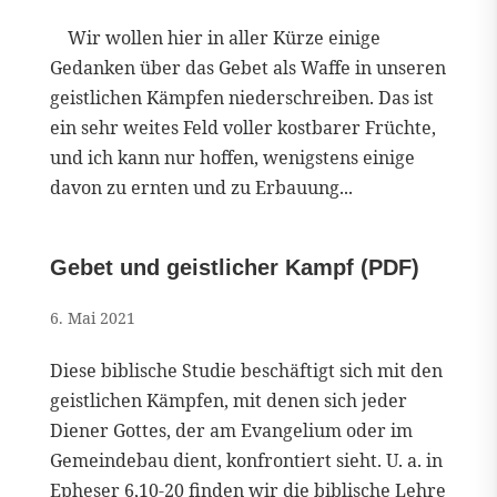
Wir wollen hier in aller Kürze einige
Gedanken über das Gebet als Waffe in unseren
geistlichen Kämpfen niederschreiben. Das ist
ein sehr weites Feld voller kostbarer Früchte,
und ich kann nur hoffen, wenigstens einige
davon zu ernten und zu Erbauung...
Gebet und geistlicher Kampf (PDF)
6. Mai 2021
Diese biblische Studie beschäftigt sich mit den
geistlichen Kämpfen, mit denen sich jeder
Diener Gottes, der am Evangelium oder im
Gemeindebau dient, konfrontiert sieht. U. a. in
Epheser 6,10-20 finden wir die biblische Lehre