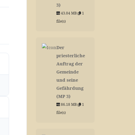
3)
43.04 MB
1
file(s)
Der
priesterliche
Auftrag der
Gemeinde
und seine
Gefährdung
(MP 3)
86.18 MB
1
file(s)