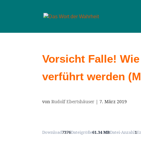
Vorsicht Falle! Wi
verführt werden (M
von
Rudolf Ebertshäuser
|
7. März 2019
Download
7376
Dateigröße
61.34 MB
Datei-Anzahl
1
E