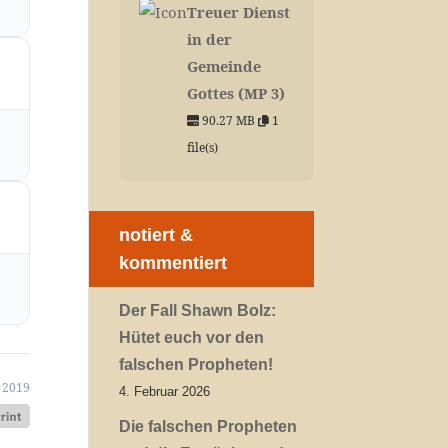
Treuer Dienst
in der
Gemeinde
Gottes (MP 3)
90.27 MB
1
file(s)
notiert &
kommentiert
Der Fall Shawn Bolz:
Hütet euch vor den
falschen Propheten!
 2019
4. Februar 2026
Die falschen Propheten