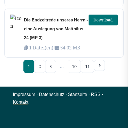
Download
Die Endzeitrede unseres Herrn -
eine Auslegung von Matthäus
24 (MP 3)
1 Datei(en)
54.02 MB
…
1
2
3
10
11
Impressum
·
Datenschutz
·
Startseite
·
RSS
·
Kontakt