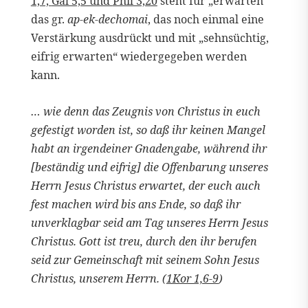
1,7,
Gal 5,5 und
Phil 3,20
steht für „erwarten“
das gr.
ap-ek-dechomai
, das noch einmal eine
Verstärkung ausdrückt und mit „sehnsüchtig,
eifrig erwarten“ wiedergegeben werden
kann.
… wie denn das Zeugnis von Christus in euch
gefestigt worden ist, so daß ihr keinen Mangel
habt an irgendeiner Gnadengabe, während ihr
[beständig und eifrig] die Offenbarung unseres
Herrn Jesus Christus erwartet, der euch auch
fest machen wird bis ans Ende, so daß ihr
unverklagbar seid am Tag unseres Herrn Jesus
Christus. Gott ist treu, durch den ihr berufen
seid zur Gemeinschaft mit seinem Sohn Jesus
Christus, unserem Herrn. (
1Kor 1,6-9
)