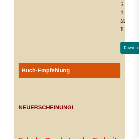
5
4
M
B
-
Downlo
Buch-Empfehlung
NEUERSCHEINUNG!