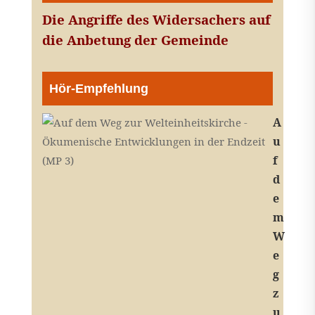
Die Angriffe des Widersachers auf
die Anbetung der Gemeinde
Hör-Empfehlung
A
u
f
d
e
m
W
e
g
z
u