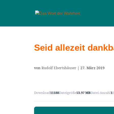
Seid allezeit dankb
von
Rudolf Ebertshäuser
|
27. März 2019
Download
11188
Dateigröße
53.97 MB
Datei-Anzahl
1