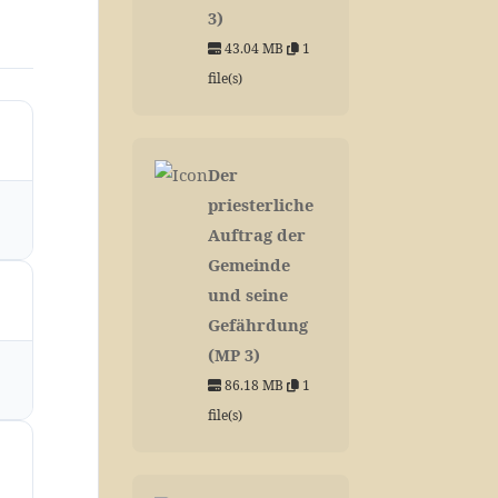
3)
43.04 MB
1
file(s)
Der
priesterliche
Auftrag der
Gemeinde
und seine
Gefährdung
(MP 3)
86.18 MB
1
file(s)