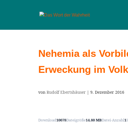
Nehemia als Vorbil
Erweckung im Volk
von
Rudolf Ebertshäuser
|
9. Dezember 2016
Download
10078
Dateigröße
14.80 MB
Datei-Anzahl
1