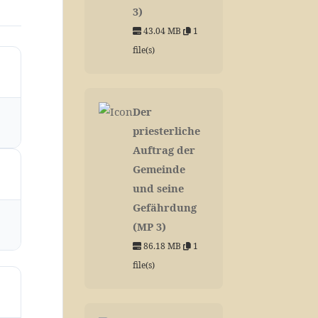
3)
43.04 MB
1
file(s)
Der
priesterliche
Auftrag der
Gemeinde
und seine
Gefährdung
(MP 3)
86.18 MB
1
file(s)