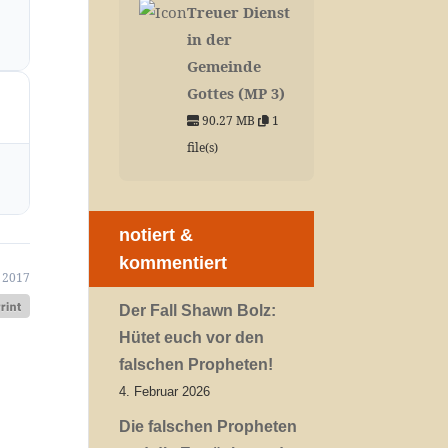
Treuer Dienst
in der
Gemeinde
Gottes (MP 3)
90.27 MB
1
file(s)
notiert &
kommentiert
 2017
Der Fall Shawn Bolz:
Hütet euch vor den
falschen Propheten!
4. Februar 2026
Die falschen Propheten