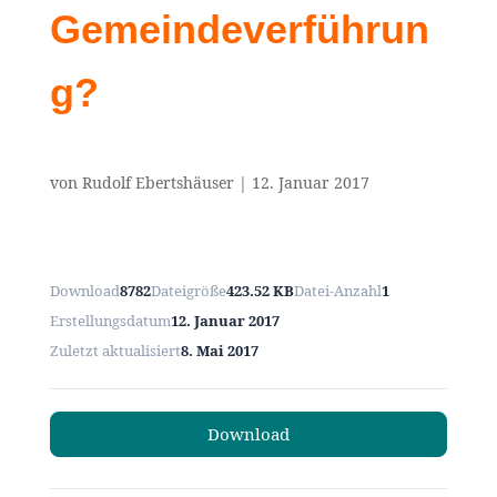
Gemeindeverführun
g?
von
Rudolf Ebertshäuser
|
12. Januar 2017
Download
8782
Dateigröße
423.52 KB
Datei-Anzahl
1
Erstellungsdatum
12. Januar 2017
Zuletzt aktualisiert
8. Mai 2017
Download