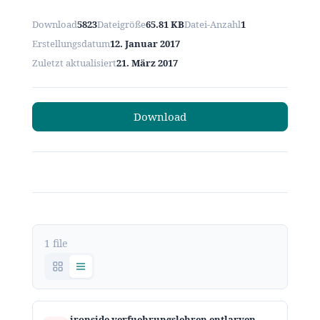
Download
5823
Dateigröße
65.81 KB
Datei-Anzahl
1
Erstellungsdatum
12. Januar 2017
Zuletzt aktualisiert
21. März 2017
Download
1 file
ironside verfuehrungslehren entlarven