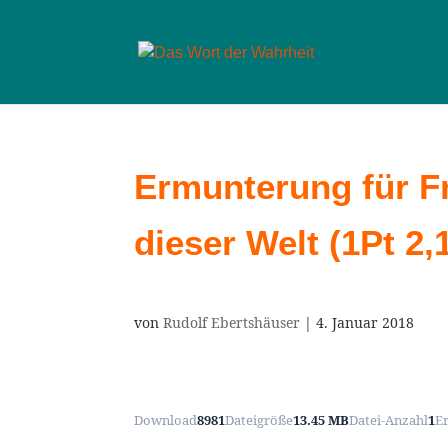
Ermunterung für F
dieser Welt (1Pt 2,
von
Rudolf Ebertshäuser
|
4. Januar 2018
Download
8981
Dateigröße
13.45 MB
Datei-Anzahl
1
E