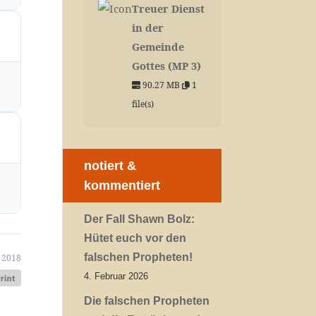
Treuer Dienst
in der
Gemeinde
Gottes (MP 3)
90.27 MB
1
file(s)
notiert &
kommentiert
Der Fall Shawn Bolz:
Hütet euch vor den
falschen Propheten!
 2018
4. Februar 2026
Die falschen Propheten