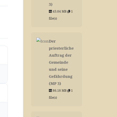
3)
43.04 MB
1
file(s)
Der
priesterliche
Auftrag der
Gemeinde
und seine
Gefährdung
(MP 3)
86.18 MB
1
file(s)