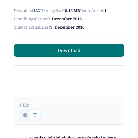
Download
4221
Dateigröße
10.15 MB
Datei-Anzahl
1
Erstellungsdatum
9. Dezember 2016
Zuletzt aktualisiert
9. Dezember 2016
Download
1 file
v endz wichtigkeit der gottesfurcht in der endzeit