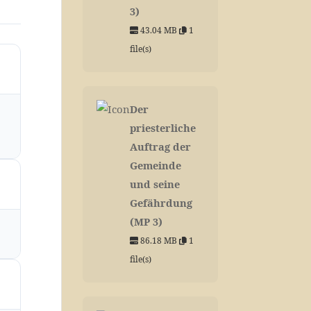
3)
43.04 MB
1
file(s)
Der
priesterliche
Auftrag der
Gemeinde
und seine
Gefährdung
(MP 3)
86.18 MB
1
file(s)