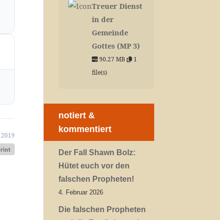
Treuer Dienst
in der
Gemeinde
Gottes (MP 3)
90.27 MB
1
file(s)
notiert &
kommentiert
i 2019
Der Fall Shawn Bolz:
Hütet euch vor den
falschen Propheten!
4. Februar 2026
Die falschen Propheten