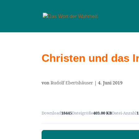
Christen und das I
von
Rudolf Ebertshäuser
|
4. Juni 2019
Download
18445
Dateigröße
403.00 KB
Datei-Anzahl
1