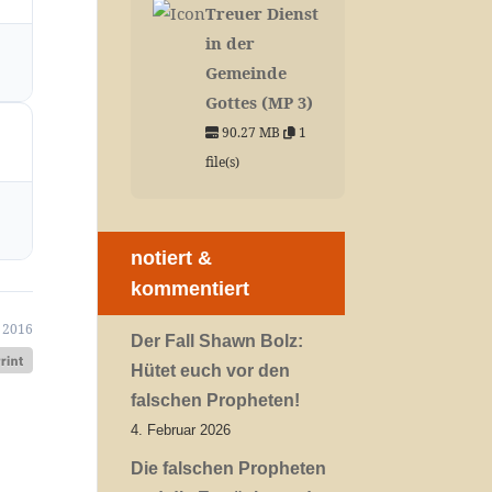
Treuer Dienst
in der
Gemeinde
Gottes (MP 3)
90.27 MB
1
file(s)
notiert &
kommentiert
 2016
Der Fall Shawn Bolz:
Hütet euch vor den
falschen Propheten!
4. Februar 2026
Die falschen Propheten