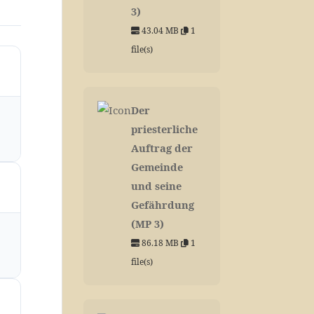
3)
43.04 MB
1
file(s)
Der
priesterliche
Auftrag der
Gemeinde
und seine
Gefährdung
(MP 3)
86.18 MB
1
file(s)