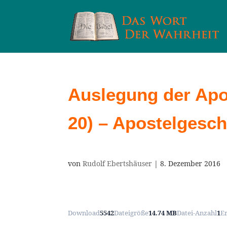
Auslegung der Apos
20) – Apostelgesch
von
Rudolf Ebertshäuser
|
8. Dezember 2016
Download
5542
Dateigröße
14.74 MB
Datei-Anzahl
1
E