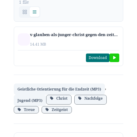
1 file
v-glauben-als-junger-christ-gegen-den-zeitgeiststrom-schwimmen-2017.mp3
14.41 MB
Download
,
Geistliche Orientierung für die Endzeit (MP3)
Christ
Nachfolge
Jugend (MP3)
Treue
Zeitgeist