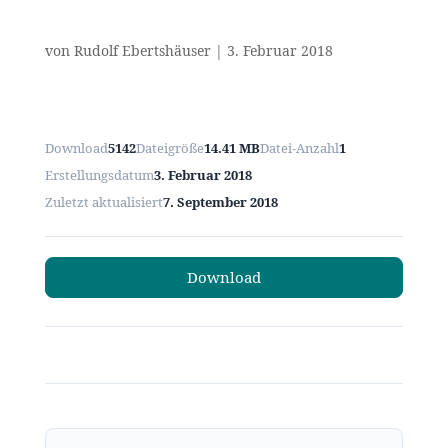
von
Rudolf Ebertshäuser
|
3. Februar 2018
Download
5142
Dateigröße
14.41 MB
Datei-Anzahl
1
Erstellungsdatum
3. Februar 2018
Zuletzt aktualisiert
7. September 2018
Download