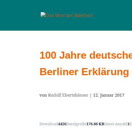
100 Jahre deutsch
Berliner Erklärung
von
Rudolf Ebertshäuser
|
12. Januar 2017
Download
4426
Dateigröße
176.86 KB
Datei-Anzahl
1
E