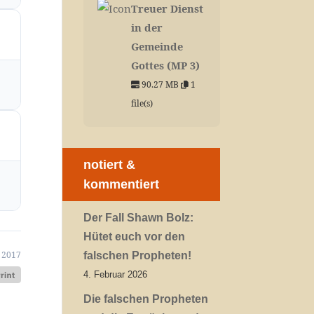
Treuer Dienst
in der
Gemeinde
Gottes (MP 3)
90.27 MB
1
file(s)
notiert &
kommentiert
Der Fall Shawn Bolz:
Hütet euch vor den
 2017
falschen Propheten!
4. Februar 2026
Die falschen Propheten