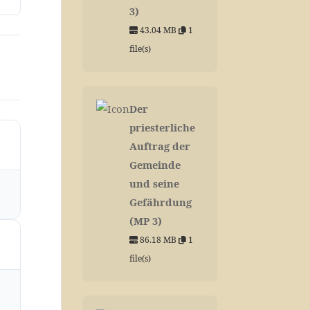
3)
43.04 MB
1
file(s)
Der
priesterliche
Auftrag der
Gemeinde
und seine
Gefährdung
(MP 3)
86.18 MB
1
file(s)