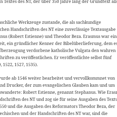
n Textes des NT, der über 350 Jahre lang der Grundtext all
schliche Werkzeuge zustande, die als sachkundige
chen Handschriften des NT eine zuverlässige Textausgabe
nus (Robert Estienne) und Theodor Beza. Erasmus war ei
eit, ein gründlicher Kenner der Bibelüberlieferung, dem e
r Überzeugung verdorbene katholische Vulgata den wahren
iften zu veröffentlichen. Er veröffentlichte selbst fünf
, 1522, 1527, 1535).
urde ab 1546 weiter bearbeitet und vervollkommnet von
 und Drucker, der zum evangelischen Glauben kam und um
auswanderte: Robert Estienne, genannt Stephanus. Wie Era
dschriften des NT und zog sie für seine Ausgaben des Text
1550 und die Ausgaben des Reformators Theodor Beza, der
iechischen und der Handschriften des NT war, sind die