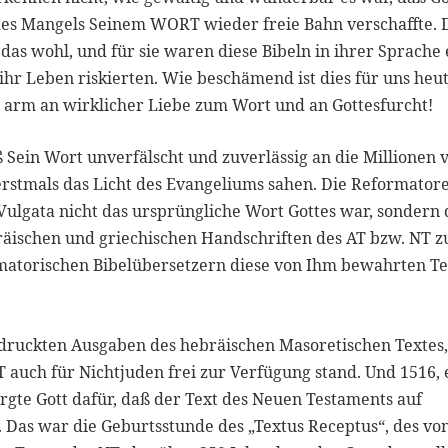
des Mangels Seinem WORT wieder freie Bahn verschaffte. 
as wohl, und für sie waren diese Bibeln in ihrer Sprache 
 ihr Leben riskierten. Wie beschämend ist dies für uns heut
 so arm an wirklicher Liebe zum Wort und an Gottesfurcht!
ß Sein Wort unverfälscht und zuverlässig an die Millionen 
rstmals das Licht des Evangeliums sahen. Die Reformator
 Vulgata nicht das ursprüngliche Wort Gottes war, sondern
bräischen und griechischen Handschriften des AT bzw. NT z
rmatorischen Bibelübersetzern diese von Ihm bewahrten T
gedruckten Ausgaben des hebräischen Masoretischen Textes,
T auch für Nichtjuden frei zur Verfügung stand. Und 1516, 
rgte Gott dafür, daß der Text des Neuen Testaments auf
. Das war die Geburtsstunde des „Textus Receptus“, des vo