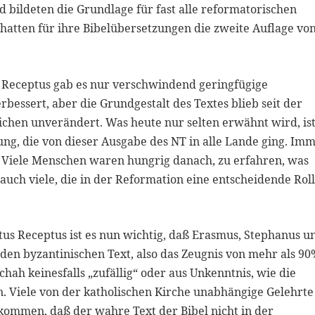
 bildeten die Grundlage für fast alle reformatorischen
hatten für ihre Bibelübersetzungen die zweite Auflage vo
s Receptus gab es nur verschwindend geringfügige
bessert, aber die Grundgestalt des Textes blieb seit der
chen unverändert. Was heute nur selten erwähnt wird, ist
ng, die von dieser Ausgabe des NT in alle Lande ging. Im
 Viele Menschen waren hungrig danach, zu erfahren, was
 auch viele, die in der Reformation eine entscheidende Rol
xtus Receptus ist es nun wichtig, daß Erasmus, Stephanus u
 den byzantinischen Text, also das Zeugnis von mehr als 9
chah keinesfalls „zufällig“ oder aus Unkenntnis, wie die
en. Viele von der katholischen Kirche unabhängige Gelehrte
kommen, daß der wahre Text der Bibel nicht in der