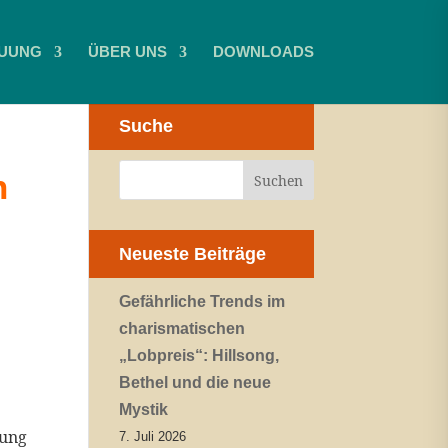
UUNG
ÜBER UNS
DOWNLOADS
Suche
n
Neueste Beiträge
Gefährliche Trends im
charismatischen
„Lobpreis“: Hillsong,
Bethel und die neue
Mystik
zung
7. Juli 2026