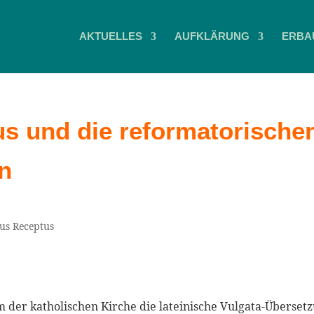
AKTUELLES
AUFKLÄRUNG
ERBA
us und die reformatorische
n
us Receptus
 der katholischen Kirche die lateinische Vulgata-Überset