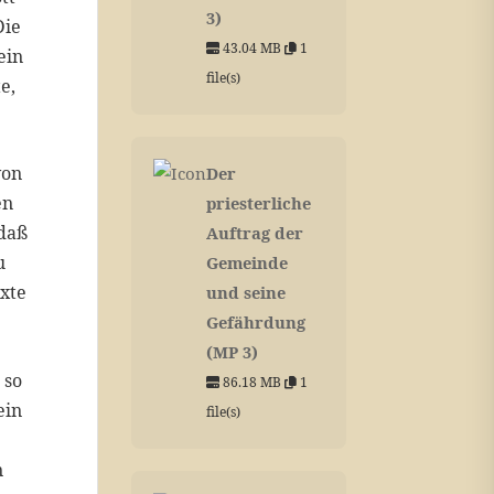
3)
Die
43.04 MB
1
ein
file(s)
e,
von
Der
en
priesterliche
 daß
Auftrag der
u
Gemeinde
exte
und seine
Gefährdung
(MP 3)
 so
86.18 MB
1
ein
file(s)
n