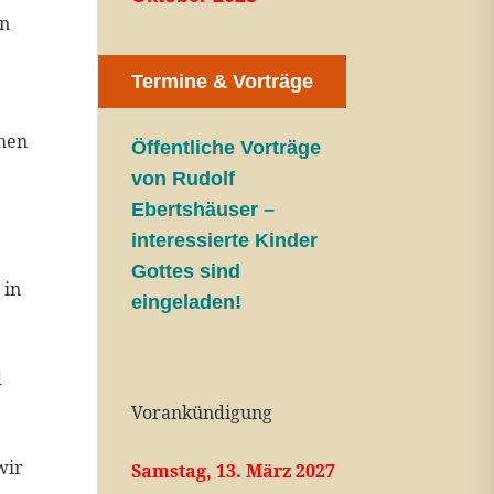
in
Termine & Vorträge
chen
Öffentliche V
orträge
von Rudolf
Ebertshäuser –
interessierte Kinder
Gottes sind
 in
eingeladen!
d
Vorankündigung
wir
Samstag, 13. März 2027