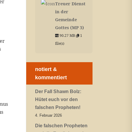
er
Treuer Dienst
in der
Gemeinde
Gottes (MP 3)
90.27 MB
1
ner
file(s)
s
notiert &
kommentiert
Der Fall Shawn Bolz:
Hütet euch vor den
smus
falschen Propheten!
us
4. Februar 2026
Die falschen Propheten