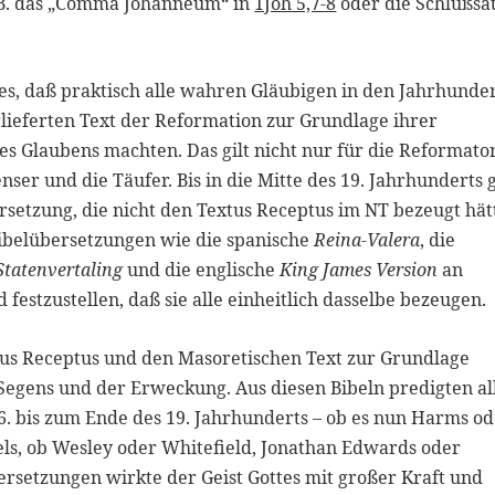
 B. das „Comma Johanneum“ in
1Joh 5,7-8
oder die Schlußsä
es, daß praktisch alle wahren Gläubigen in den Jahrhunde
lieferten Text der Reformation zur Grundlage ihrer
es Glaubens machten. Das gilt nicht nur für die Reformato
nser und die Täufer. Bis in die Mitte des 19. Jahrhunderts 
rsetzung, die nicht den Textus Receptus im NT bezeugt hät
Bibelübersetzungen wie die spanische
Reina-Valera
, die
Statenvertaling
und die englische
King James Version
an
festzustellen, daß sie alle einheitlich dasselbe bezeugen.
tus Receptus und den Masoretischen Text zur Grundlage
egens und der Erweckung. Aus diesen Bibeln predigten al
. bis zum Ende des 19. Jahrhunderts – ob es nun Harms o
s, ob Wesley oder Whitefield, Jonathan Edwards oder
rsetzungen wirkte der Geist Gottes mit großer Kraft und