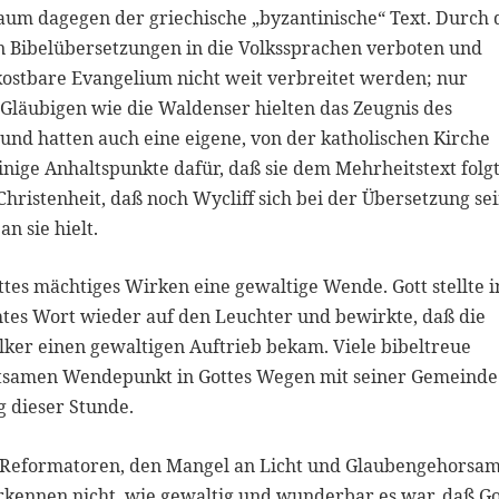
aum dagegen der griechische „byzantinische“ Text. Durch 
n Bibelübersetzungen in die Volkssprachen verboten und
kostbare Evangelium nicht weit verbreitet werden; nur
Gläubigen wie die Waldenser hielten das Zeugnis des
und hatten auch eine eigene, von der katholischen Kirche
nige Anhaltspunkte dafür, daß sie dem Mehrheitstext folgt
hristenheit, daß noch Wycliff sich bei der Übersetzung se
n sie hielt.
es mächtiges Wirken eine gewaltige Wende. Gott stellte i
htes Wort wieder auf den Leuchter und bewirkte, daß die
lker einen gewaltigen Auftrieb bekam. Viele bibeltreue
utsamen Wendepunkt in Gottes Wegen mit seiner Gemeinde
 dieser Stunde.
 Reformatoren, den Mangel an Licht und Glaubengehorsam
rkennen nicht, wie gewaltig und wunderbar es war, daß Go