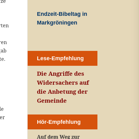
tze
Endzeit-Bibeltag in
Markgröningen
rten
ren
gab
Lese-Empfehlung
te.
Die Angriffe des
Widersachers auf
die Anbetung der
Gemeinde
le
der
Hör-Empfehlung
Auf dem Weg zur