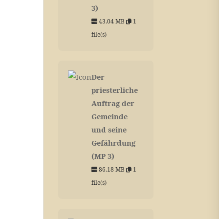
3)
43.04 MB
1
file(s)
Der
priesterliche
Auftrag der
Gemeinde
und seine
Gefährdung
(MP 3)
86.18 MB
1
file(s)