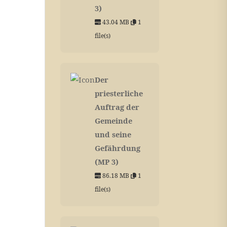
3)
43.04 MB
1
file(s)
Der
priesterliche
Auftrag der
Gemeinde
und seine
Gefährdung
(MP 3)
86.18 MB
1
file(s)