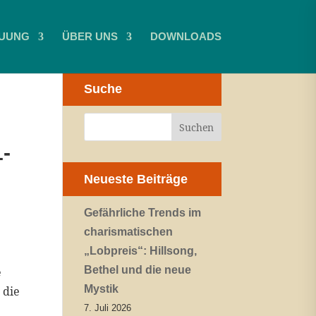
UUNG
ÜBER UNS
DOWNLOADS
Suche
1-
Neueste Beiträge
Gefährliche Trends im
charismatischen
„Lobpreis“: Hillsong,
Bethel und die neue
e
Mystik
 die
7. Juli 2026