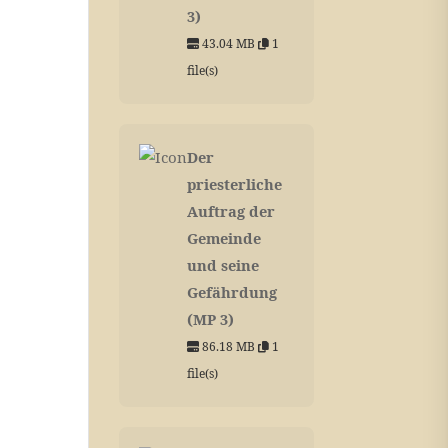
3)
43.04 MB
1
file(s)
Der
priesterliche
Auftrag der
Gemeinde
und seine
Gefährdung
(MP 3)
86.18 MB
1
file(s)