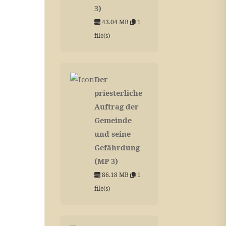
3)
43.04 MB
1
file(s)
Der
priesterliche
Auftrag der
Gemeinde
und seine
Gefährdung
(MP 3)
86.18 MB
1
file(s)