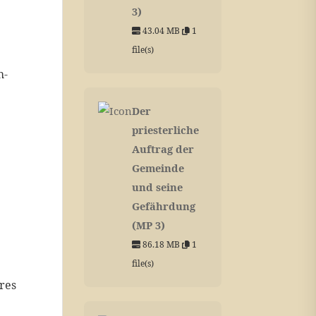
3)
43.04 MB
1
file(s)
h-
Der
priesterliche
Auftrag der
Gemeinde
und seine
Gefährdung
(MP 3)
86.18 MB
1
file(s)
res