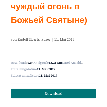
чуждый огонь в
Божьей Святыне)
von
Rudolf Ebertshäuser
|
11. Mai 2017
Download
3929
Dateigröße
13.21 MB
Datei-Anzahl
1
Erstellungsdatum
11. Mai 2017
Zuletzt aktualisiert
11. Mai 2017
Download