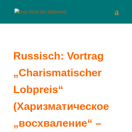
Russisch: Vortrag
„Charismatischer
Lobpreis“
(Харизматическое
„восхваление“ –