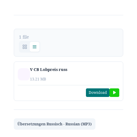
1 file
V CB Lobpreis russ
13.21 MB
Download
Übersetzungen Russisch - Russian (MP3)