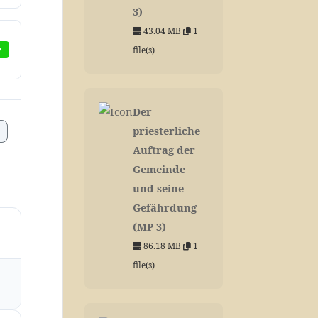
3)
43.04 MB
1
file(s)
Der
priesterliche
Auftrag der
Gemeinde
und seine
Gefährdung
(MP 3)
86.18 MB
1
file(s)