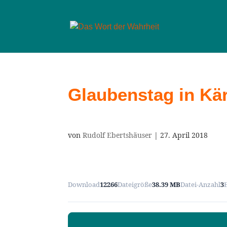
Glaubenstag in Kär
von
Rudolf Ebertshäuser
|
27. April 2018
Download
12266
Dateigröße
38.39 MB
Datei-Anzahl
3