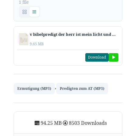
1 file
v bibelpredigt der herr ist mein licht und mein heil psalm 27
9.65 MB
Download
,
Ermutigung (MP3)
Predigten zum AT (MP3)
94.25 MB
8503 Downloads