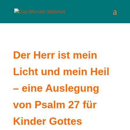
Der Herr ist mein
Licht und mein Heil
– eine Auslegung
von Psalm 27 für
Kinder Gottes