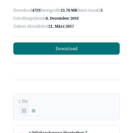
Download
4729
Dateigröße
12.78 MB
Datei-Anzahl
1
Erstellungsdatum
8. Dezember 2016
Zuletzt aktualisiert
21. März 2017
Download
1 file
v bibelauslegung 1korinther 2