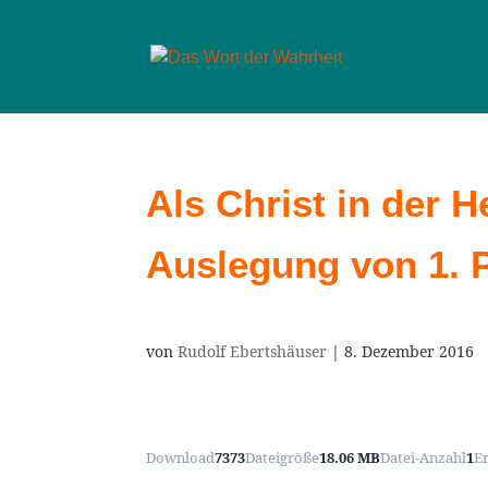
Als Christ in der H
Auslegung von 1. P
von
Rudolf Ebertshäuser
|
8. Dezember 2016
Download
7373
Dateigröße
18.06 MB
Datei-Anzahl
1
E