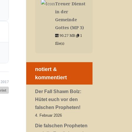
Treuer Dienst
in der
Gemeinde
Gottes (MP 3)
90.27 MB
1
file(s)
notiert &
kommentiert
 2017
Der Fall Shawn Bolz:
Hütet euch vor den
falschen Propheten!
4. Februar 2026
Die falschen Propheten