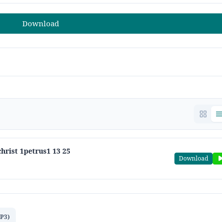
Download
christ 1petrus1 13 25
Download
MP3)