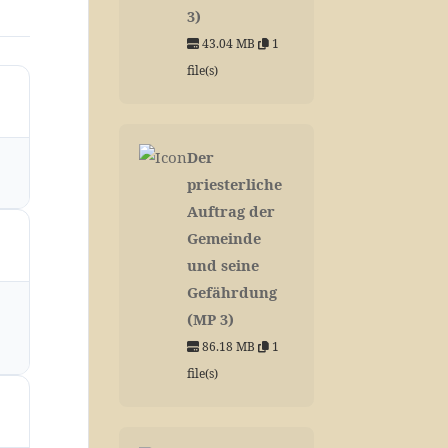
3)
43.04 MB
1
file(s)
Der
priesterliche
Auftrag der
Gemeinde
und seine
Gefährdung
(MP 3)
86.18 MB
1
file(s)