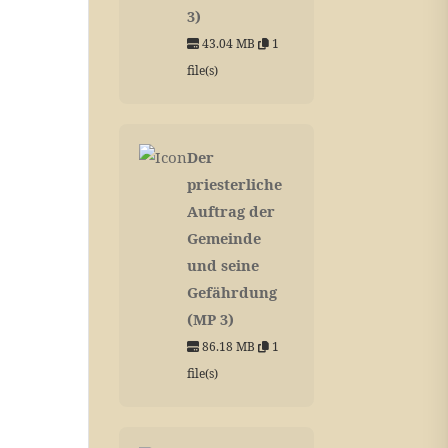
3)
43.04 MB
1
file(s)
Der
priesterliche
Auftrag der
Gemeinde
und seine
Gefährdung
(MP 3)
86.18 MB
1
file(s)