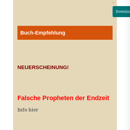
-
Downlo
Buch-Empfehlung
NEUERSCHEINUNG!
Falsche Propheten der Endzeit
I
nfo hier