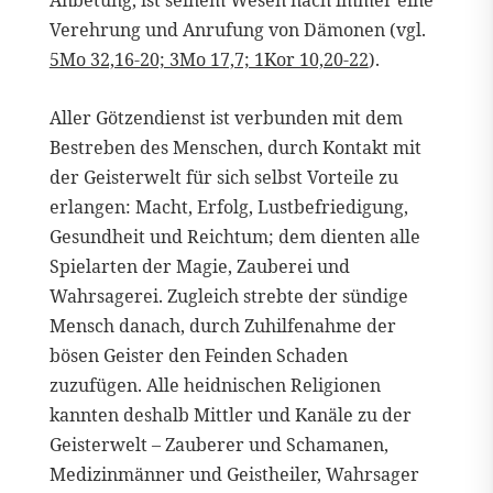
Anbetung, ist seinem Wesen nach immer eine
Verehrung und Anrufung von Dämonen (vgl.
5Mo 32,16-20; 3Mo 17,7; 1Kor 10,20-22
).
Aller Götzendienst ist verbunden mit dem
Bestreben des Menschen, durch Kontakt mit
der Geisterwelt für sich selbst Vorteile zu
erlangen: Macht, Erfolg, Lustbefriedigung,
Gesundheit und Reichtum; dem dienten alle
Spielarten der Magie, Zauberei und
Wahrsagerei. Zugleich strebte der sündige
Mensch danach, durch Zuhilfenahme der
bösen Geister den Feinden Schaden
zuzufügen. Alle heidnischen Religionen
kannten deshalb Mittler und Kanäle zu der
Geisterwelt – Zauberer und Schamanen,
Medizinmänner und Geistheiler, Wahrsager