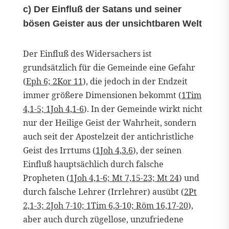
c) Der Einfluß der Satans und seiner
bösen Geister aus der unsichtbaren Welt
Der Einfluß des Widersachers ist
grundsätzlich für die Gemeinde eine Gefahr
(
Eph 6;
2Kor 11
), die jedoch in der Endzeit
immer größere Dimensionen bekommt (
1Tim
4,1-5; 1Joh 4,1-6
). In der Gemeinde wirkt nicht
nur der Heilige Geist der Wahrheit, sondern
auch seit der Apostelzeit der antichristliche
Geist des Irrtums (
1Joh 4,3.6
), der seinen
Einfluß hauptsächlich durch falsche
Propheten (
1Joh 4,1-6; Mt 7,15-23; Mt 24
) und
durch falsche Lehrer (Irrlehrer) ausübt (
2Pt
2,1-3; 2Joh 7-10; 1Tim 6,3-10; Röm 16,17-20
),
aber auch durch zügellose, unzufriedene