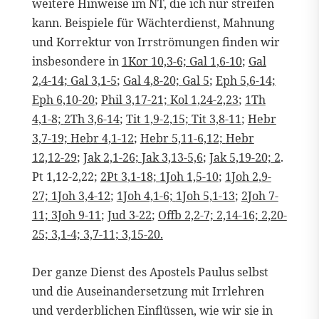
weitere Hinweise im NT, die ich nur streifen
kann. Beispiele für Wächterdienst, Mahnung
und Korrektur von Irrströmungen finden wir
insbesondere in
1Kor 10,3-6;
Gal 1,6-10
;
Gal
2,4-14;
Gal 3,1-5
;
Gal 4,8-20;
Gal 5
;
Eph 5,6-14;
Eph 6,10-20
;
Phil 3,17-21;
Kol 1,24-2,23
;
1Th
4,1-8;
2Th 3,6-14
;
Tit 1,9-2,15;
Tit 3,8-11
;
Hebr
3,7-19;
Hebr 4,1-12
;
Hebr 5,11-6,12;
Hebr
12,12-29
;
Jak 2,1-26;
Jak 3,13-5,6
;
Jak 5,19-20; 2
.
Pt 1,12-2,22;
2Pt 3,1-18;
1Joh 1,5-10
;
1Joh 2,9-
27;
1Joh 3,4-12
;
1Joh 4,1-6;
1Joh 5,1-13
;
2Joh 7-
11;
3Joh 9-11
;
Jud 3-22
;
Offb 2,2-7; 2,14-16; 2,20-
25; 3,1-4; 3,7-11; 3,15-20.
Der ganze Dienst des Apostels Paulus selbst
und die Auseinandersetzung mit Irrlehren
und verderblichen Einflüssen, wie wir sie in