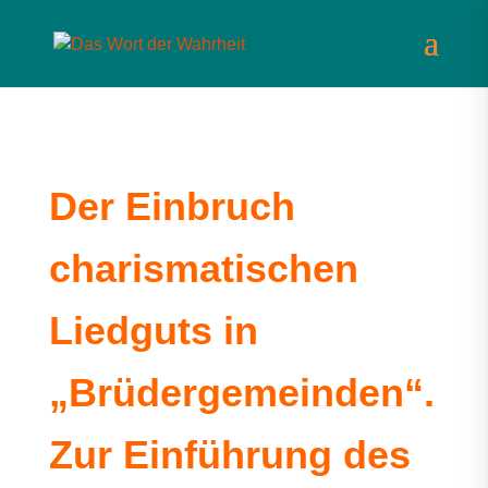
Der Einbruch
charismatischen
Liedguts in
„Brüdergemeinden“.
Zur Einführung des