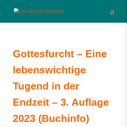
Gottesfurcht – Eine
lebenswichtige
Tugend in der
Endzeit – 3. Auflage
2023 (Buchinfo)