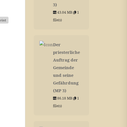
3)
43.04 MB
1
file(s)
Der
priesterliche
Auftrag der
Gemeinde
und seine
Gefährdung
(MP 3)
86.18 MB
1
file(s)