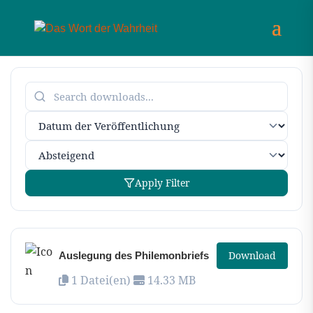
Apply Filter
Download
Auslegung des Philemonbriefs
1 Datei(en)
14.33 MB