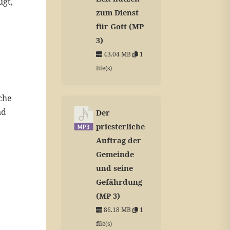
ugt,
zum Dienst
für Gott (MP
3)
43.04 MB
1
file(s)
che
nd
Der
priesterliche
Auftrag der
Gemeinde
und seine
Gefährdung
(MP 3)
86.18 MB
1
file(s)