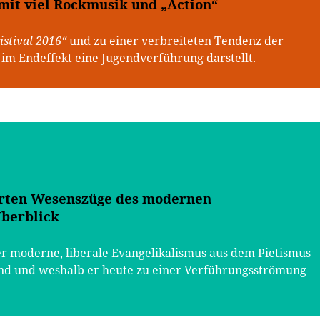
 mit viel Rockmusik und „Action“
istival 2016“
und zu einer verbreiteten Tendenz der
r im Endeffekt eine Jugendverführung darstellt.
hrten Wesenszüge des modernen
Überblick
 der moderne, liberale Evangelikalismus aus dem Pietismus
d und weshalb er heute zu einer Verführungsströmung