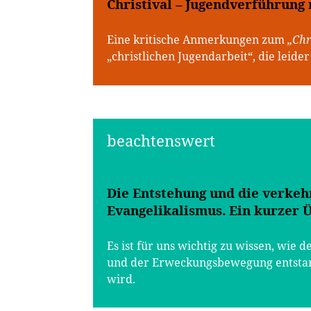
Christival – Jugendverführung
Eine kritische Anmerkungen zum
„Chr
„christlichen Jugendarbeit“, die leide
Die Entstehung und die verke
Evangelikalismus. Ein kurzer 
Es ist für uns wichtig zu wissen, wie
und der Erweckungsbewegung entstan
wird.