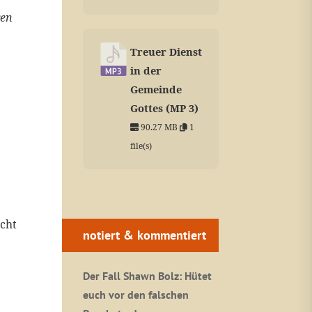
ren
Treuer Dienst
in der
Gemeinde
Gottes (MP 3)
90.27 MB
1
file(s)
cht
notiert & kommentiert
Der Fall Shawn Bolz: Hütet
euch vor den falschen