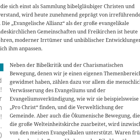
 die sich einst als Sammlung bibelgläubiger Christen und
 verstand, wird heute zunehmend geprägt von irreführend
Die „Evangelische Allianz“ als der große evangelikale
deskirchlichen Gemeinschaften und Freikirchen ist heute
ehren, moderner Irrtümer und unbiblischer Entwicklunge
sich ihm anpassen.
Neben der Bibelkritik und der Charismatischen
Bewegung, denen wir je einen eigenen Themenbereic
d
gewidmet haben, zählen dazu vor allem die menschli
!
Verwässerung des Evangeliums und der
r
Evangeliumsverkündigung, wie wir sie beispielsweise 
n
„Pro Christ“ finden, und die Verweltlichung der
!
Gemeinde. Aber auch die Ökumenische Bewegung, die
die große Welteinheitskirche zuarbeitet, wird inzwis
.
von den meisten Evangelikalen unterstützt. Waren fr
)