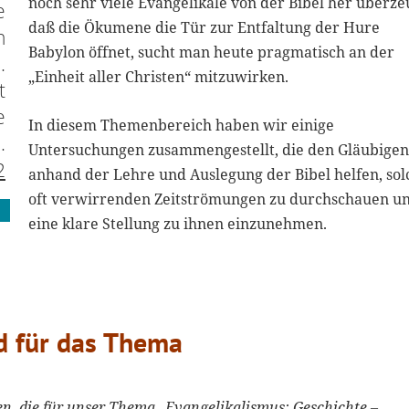
noch sehr viele Evangelikale von der Bibel her überze
e
daß die Ökumene die Tür zur Entfaltung der Hure
n
Babylon öffnet, sucht man heute pragmatisch an der
.
„Einheit aller Christen“ mitzuwirken.
t
e
In diesem Themenbereich haben wir einige
.
Untersuchungen zusammengestellt, die den Gläubigen
2
anhand der Lehre und Auslegung der Bibel helfen, sol
oft verwirrenden Zeitströmungen zu durchschauen u
eine klare Stellung zu ihnen einzunehmen.
d für das Thema
en, die für unser Thema „Evangelikalismus: Geschichte –