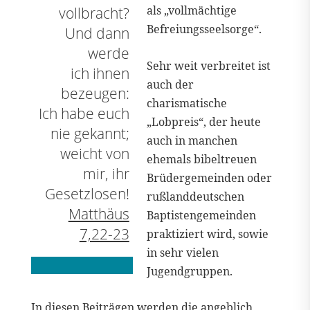
als „vollmächtige
vollbracht?
Befreiungsseelsorge“.
Und dann
werde
Sehr weit verbreitet ist
ich ihnen
auch der
bezeugen:
charismatische
Ich habe euch
„Lobpreis“, der heute
nie gekannt;
auch in manchen
weicht von
ehemals bibeltreuen
mir, ihr
Brüdergemeinden oder
Gesetzlosen!
rußlanddeutschen
Matthäus
Baptistengemeinden
7,22-23
praktiziert wird, sowie
in sehr vielen
Jugendgruppen.
In diesen Beiträgen werden die angeblich