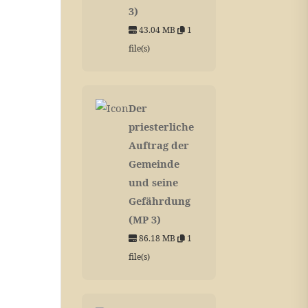
3)
43.04 MB
1
file(s)
Der
priesterliche
Auftrag der
Gemeinde
und seine
Gefährdung
(MP 3)
86.18 MB
1
file(s)