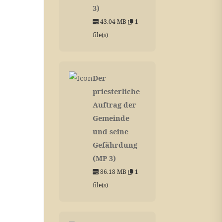
3)
43.04 MB
1
file(s)
Der
priesterliche
Auftrag der
Gemeinde
und seine
Gefährdung
(MP 3)
86.18 MB
1
file(s)