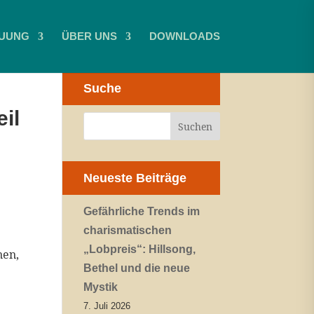
UUNG
ÜBER UNS
DOWNLOADS
Suche
il
Neueste Beiträge
Gefährliche Trends im
charismatischen
„Lobpreis“: Hillsong,
nen,
Bethel und die neue
Mystik
7. Juli 2026