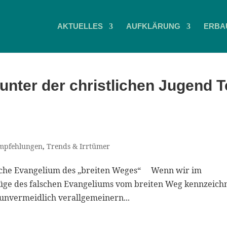
AKTUELLES
AUFKLÄRUNG
ERBA
unter der christlichen Jugend Te
mpfehlungen
,
Trends & Irrtümer
alsche Evangelium des „breiten Weges“ Wenn wir im
üge des falschen Evangeliums vom breiten Weg kennzeich
unvermeidlich verallgemeinern...