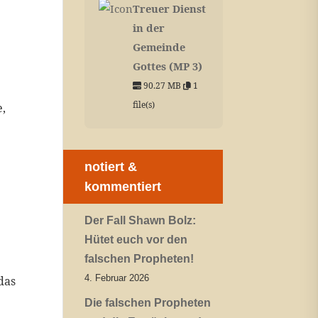
Treuer Dienst
in der
Gemeinde
Gottes (MP 3)
90.27 MB
1
file(s)
e,
notiert &
kommentiert
Der Fall Shawn Bolz:
Hütet euch vor den
falschen Propheten!
4. Februar 2026
das
Die falschen Propheten