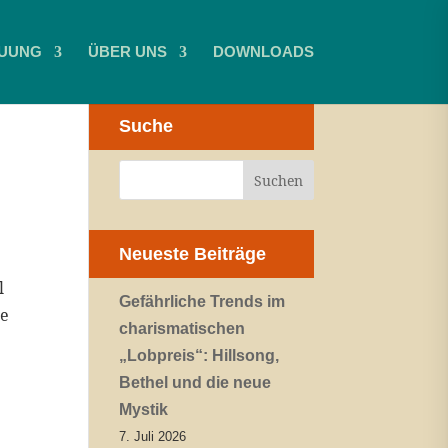
UUNG
ÜBER UNS
DOWNLOADS
Suche
Neueste Beiträge
l
Gefährliche Trends im
ge
charismatischen
„Lobpreis“: Hillsong,
Bethel und die neue
Mystik
7. Juli 2026