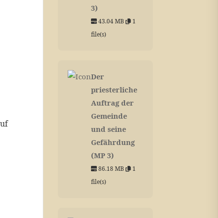
3)
43.04 MB
1
file(s)
Der
priesterliche
Auftrag der
Gemeinde
auf
und seine
Gefährdung
(MP 3)
86.18 MB
1
file(s)