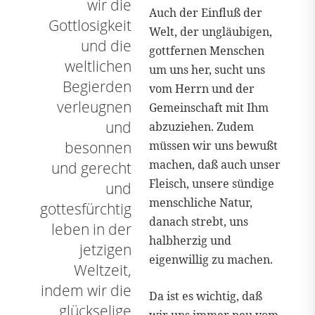
wir die
Auch der Einfluß der
Gottlosigkeit
Welt, der ungläubigen,
und die
gottfernen Menschen
weltlichen
um uns her, sucht uns
Begierden
vom Herrn und der
verleugnen
Gemeinschaft mit Ihm
und
abzuziehen. Zudem
müssen wir uns bewußt
besonnen
machen, daß auch unser
und gerecht
Fleisch, unsere sündige
und
menschliche Natur,
gottesfürchtig
danach strebt, uns
leben in der
halbherzig und
jetzigen
eigenwillig zu machen.
Weltzeit,
indem wir die
Da ist es wichtig, daß
glückselige