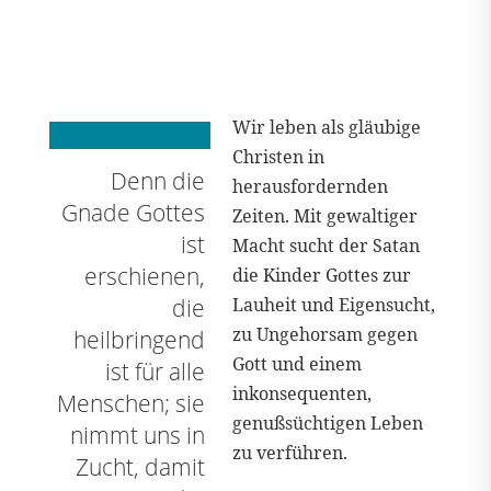
Wir leben als gläubige
Christen in
Denn die
herausfordernden
Gnade Gottes
Zeiten. Mit gewaltiger
ist
Macht sucht der Satan
erschienen,
die Kinder Gottes zur
die
Lauheit und Eigensucht,
zu Ungehorsam gegen
heilbringend
Gott und einem
ist für alle
inkonsequenten,
Menschen; sie
genußsüchtigen Leben
nimmt uns in
zu verführen.
Zucht, damit