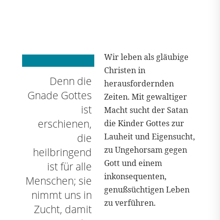
Wir leben als gläubige
Christen in
Denn die
herausfordernden
Gnade Gottes
Zeiten. Mit gewaltiger
ist
Macht sucht der Satan
erschienen,
die Kinder Gottes zur
die
Lauheit und Eigensucht,
zu Ungehorsam gegen
heilbringend
Gott und einem
ist für alle
inkonsequenten,
Menschen; sie
genußsüchtigen Leben
nimmt uns in
zu verführen.
Zucht, damit