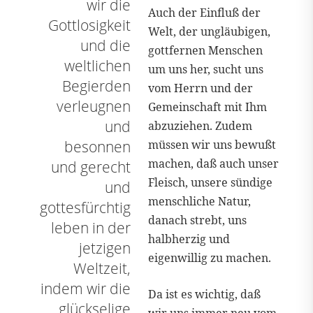
wir die
Auch der Einfluß der
Gottlosigkeit
Welt, der ungläubigen,
und die
gottfernen Menschen
weltlichen
um uns her, sucht uns
Begierden
vom Herrn und der
verleugnen
Gemeinschaft mit Ihm
und
abzuziehen. Zudem
müssen wir uns bewußt
besonnen
machen, daß auch unser
und gerecht
Fleisch, unsere sündige
und
menschliche Natur,
gottesfürchtig
danach strebt, uns
leben in der
halbherzig und
jetzigen
eigenwillig zu machen.
Weltzeit,
indem wir die
Da ist es wichtig, daß
glückselige