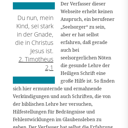
Der Verfasser dieser
Webseite erhebt keinen
Du nun, mein
Anspruch, ein berufener
Kind, sei stark
„Seelsorger“ zu sein,
in der Gnade,
aber er hat selbst
die in Christus
erfahren, daß gerade
Jesus ist.
auch bei
seelsorgerlichen Nöten
2. Timotheus
die gesunde Lehre der
2,1
Heiligen Schrift eine
große Hilfe ist. So finden
sich hier ermunternde und ermahnende
Verkündigungen und auch Schriften, die von
der biblischen Lehre her versuchen,
Hilfestellungen für Bedrängnisse und
Fehlentwicklungen im Glaubensleben zu
geben. Der Verfasser hat selbst die Erfahrung