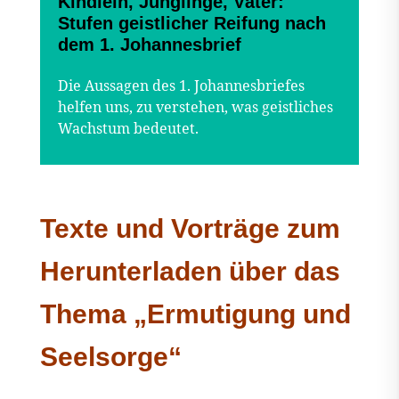
Kindlein, Jünglinge, Väter:
Stufen geistlicher Reifung nach
dem 1. Johannesbrief
Die Aussagen des 1. Johannesbriefes
helfen uns, zu verstehen, was geistliches
Wachstum bedeutet.
Texte und Vorträge zum
Herunterladen über das
Thema „Ermutigung und
Seelsorge“