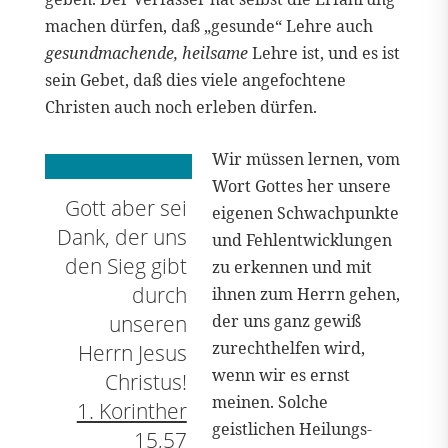
machen dürfen, daß „gesunde“ Lehre auch
gesundmachende, heilsame
Lehre ist, und es ist
sein Gebet, daß dies viele angefochtene
Christen auch noch erleben dürfen.
Wir müssen lernen, vom
Wort Gottes her unsere
Gott aber sei
eigenen Schwachpunkte
Dank, der uns
und Fehlentwicklungen
den Sieg gibt
zu erkennen und mit
durch
ihnen zum Herrn gehen,
unseren
der uns ganz gewiß
zurechthelfen wird,
Herrn Jesus
wenn wir es ernst
Christus!
meinen. Solche
1. Korinther
geistlichen Heilungs-
15,57