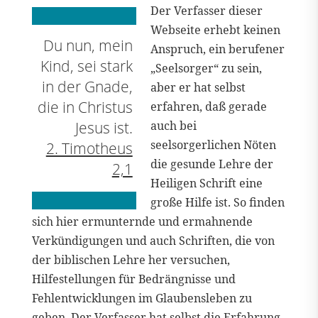
Der Verfasser dieser
Webseite erhebt keinen
Du nun, mein
Anspruch, ein berufener
Kind, sei stark
„Seelsorger“ zu sein,
in der Gnade,
aber er hat selbst
die in Christus
erfahren, daß gerade
Jesus ist.
auch bei
seelsorgerlichen Nöten
2. Timotheus
die gesunde Lehre der
2,1
Heiligen Schrift eine
große Hilfe ist. So finden
sich hier ermunternde und ermahnende
Verkündigungen und auch Schriften, die von
der biblischen Lehre her versuchen,
Hilfestellungen für Bedrängnisse und
Fehlentwicklungen im Glaubensleben zu
geben. Der Verfasser hat selbst die Erfahrung